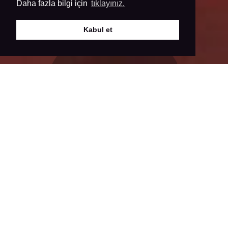
Daha fazla bilgi için
tıklayınız.
Kabul et
Talep Formu
SON PROJELERİMİZ